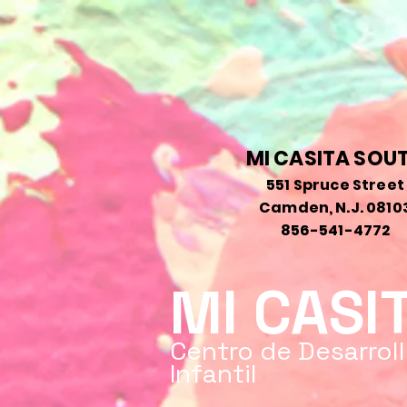
MI CASITA SOU
551 Spruce Street
Camden, N.J. 0810
856-541-4772
MI CASI
Centro de Desarrol
Infantil