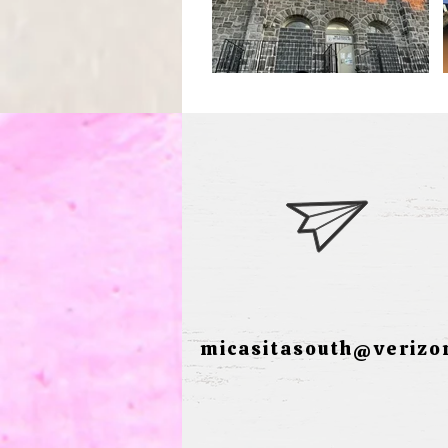
micasitasouth@verizo