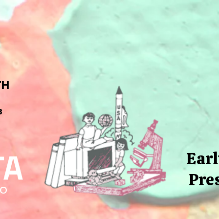
TH
3
TA
Earl
Pre
lo